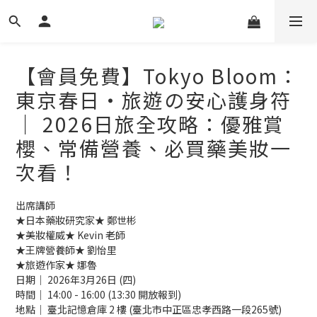
【會員免費】Tokyo Bloom：
東京春日・旅遊の安心護身符
｜ 2026日旅全攻略：優雅賞
櫻、常備營養、必買藥美妝一
次看！
出席講師
★日本藥妝研究家★ 鄭世彬  
★美妝權威★ Kevin 老師 
★王牌營養師★ 劉怡里 
★旅遊作家★ 娜魯
日期｜ 2026年3月26日 (四)
時間｜ 14:00 - 16:00 (13:30 開放報到)
地點｜ 臺北記憶倉庫 2 樓 (臺北市中正區忠孝西路一段265號)