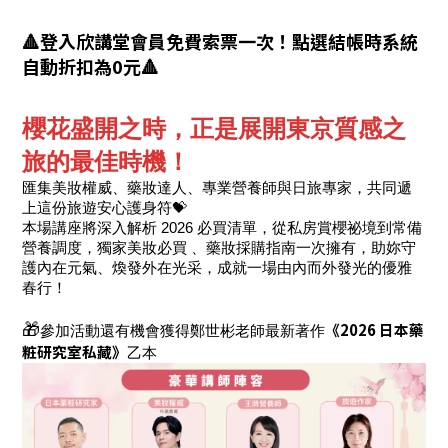
🔺登入欣講堂會員免費索票一次！點選結帳時系統
自動折扣為0元🔺
櫻花盛開之時，正是展開東京質感之
旅的最佳時機！
匯集
美妝權威
、
藥妝達人
、
專業營養師
與
日
旅專家
，共同遞
上這份
旅遊安心護身符
💝
本場講座將深入解析 2026 必買清單，從私房賞櫻祕境到常備
營養調度，獨家美妝必買 、藥妝採購指南一次擁有，助妳守
護內在元氣、煥發外在光采，成就一場由內而外發光的優雅
春行！
《2026 日本藥
🎁
參加活動還有機會獲得鄭世彬老師最新著作
粧研究室私藏》
乙本