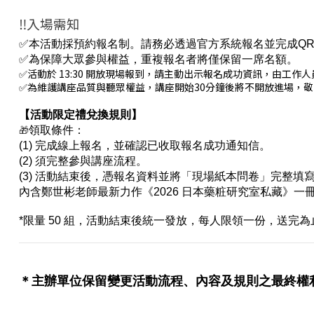
‼️入場需知
✅
本活動採預約報名制。請務必透過官方系統報名並完成QR
✅
為保障大眾參與權益，重複報名者將僅保留一席名額。
✅
活動於 13:30 開放現場報到，請主動出示報名成功資訊，由工作
✅
為維護講座品質與聽眾權益，講座開始30分鐘後將不開放進場，
【活動限定禮兌換規則】
🎁
領取條件：
(1) 完成線上報名，並確認已收取報名成功通知信。
(2) 須完整參與講座流程。
(3) 活動結束後，憑報名資料並將「現場紙本問卷」完整填
內含鄭世彬老師最新力作《2026 日本藥粧研究室私藏》一
*限量 50 組，活動結束後統一發放，每人限領一份，送
＊
主辦單位保留變更活動流程、內容及規則之最終權