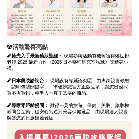
🌸
活動驚喜亮點
🧨
搶先入手最新藥妝聖經：
現場參與活動有機會獲得鄭世彬
老師 2026 最新力作《2026 日本藥粧研究室私藏》等精美小
禮。
🧨
日本藥妝諮詢台：
現場設有專屬諮詢區，由專家親自教您
「認明包裝關鍵字」。準確辨識官方正版品項，讓您出國採
買不再買錯，精準入手真正需要的商品。
🧨
專家零距離提問：
難得一見的旅遊、保健、美妝、藥妝權
威同台互動，從安心出遊到美容保健選品，由現場達人親自
解答您的日旅疑難雜症。