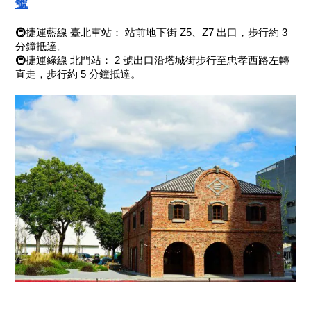
號
🚇捷運藍線 臺北車站： 站前地下街 Z5、Z7 出口，步行約 3 
分鐘抵達。
🚇捷運綠線 北門站： 2 號出口沿塔城街步行至忠孝西路左轉
直走，步行約 5 分鐘抵達。