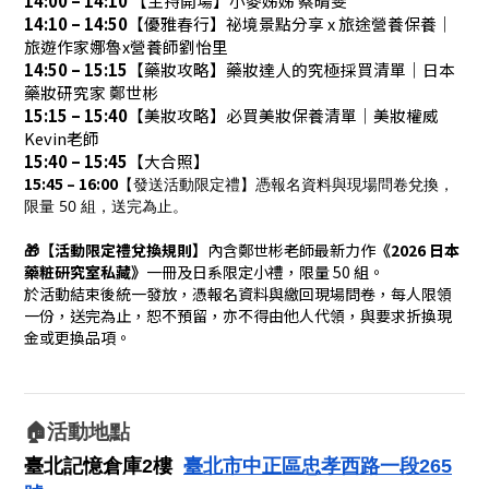
14:00 – 14:10
【主持開場】小麥姊姊 蔡晴雯
14:10 – 14:50
【優雅春行】祕境景點分享 x 旅途營養保養｜
旅遊作家娜魯x營養師劉怡里
14:50 – 15:15
【藥妝攻略】藥妝達人的究極採買清單｜日本
藥妝研究家 鄭世彬
15:15 – 15:40
【美妝攻略】必買美妝保養清單｜美妝權威
Kevin老師
15:40 – 15:45
【大合照】
15:45 – 16:00
【發送活動限定禮】憑報名資料與現場問卷兌換，
限量 50 組，送完為止。
🎁
【活動限定禮兌換規則】
內含鄭世彬老師最新力作
《2026 日本
藥粧研究室私藏》
一冊及日系限定小禮，限量 50 組。
於活動結束後統一發放，憑報名資料與繳回現場問卷，每人限領
一份，送完為止，恕不預留，亦不得由他人代領，與要求折換現
金或更換品項。
🏠活動地點
臺北記憶倉庫2樓  
臺北市中正區忠孝西路一段265