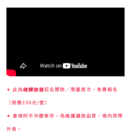
✦ 此為
冠名贊助／限量席次，免費報名
雄獅旅遊
（原價350元/堂）
✦ 會場附手沖唐寧茶，為維護講座品質，場內禁帶
外食。