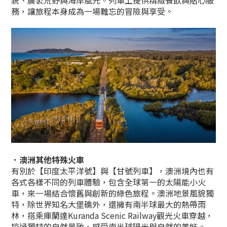
貌、廣袤荒野與海岸風光。列車上提供精緻餐飲與貼心服
務，讓旅程本身成為一場難忘的冒險與享受。
．澳洲其他特殊火車
有別於【印度太平洋號】與【甘號列車】，澳洲境內也有
各式各樣不同的列車體驗，包含全球第一的太陽能小火
車，來一場結合懷舊與創新的綠色旅程。澳洲地景風貌獨
特，除世界知名大堡礁外，還擁有南半球最大的熱帶雨
林，搭乘庫蘭達Kuranda Scenic Railway觀光火車穿越，
掠過獨特的自然景致，感受南半球陽光與自然的美好。