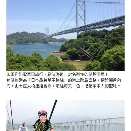
如果你熱愛單車旅行，島波海道一定名列你的夢想清單！
這條被譽為「日本最美單車路線」的海上跨島公路，橫跨瀨戶內
海，由七座大橋連結島嶼，沿途海天一色，堪稱單車人的聖地。