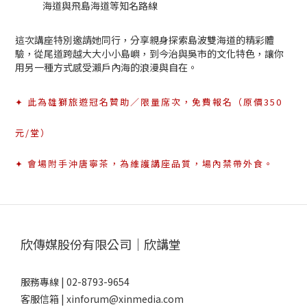
海道與飛島海道等知名路線
這次講座特別邀請她同行，分享親身探索島波雙海道的精彩體
驗，從尾道跨越大大小小島嶼，到今治與吳市的文化特色，讓你
用另一種方式感受瀨戶內海的浪漫與自在。
✦ 此為雄獅旅遊
冠名贊助／限量席次，免費報名（原價350
元/堂）
✦ 會場附手沖唐寧茶，為維護講座品質，場內禁帶外食。
欣傳媒股份有限公司｜欣講堂
服務專線 | 02-8793-9654
客服信箱 | xinforum@xinmedia.com