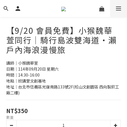
【9/20 會員免費】小猴魏華
萱同行｜騎行島波雙海道・瀨
戶內海浪漫慢旅
講師｜小猴魏華萱
日期｜114年09月20日 星期六
時間｜14:30-16:00
地點｜欣講堂文創基地
地址｜台北市信義區光復南路133號2F(松山文創園區 西向製菸工
廠二樓)
NT$350
數量