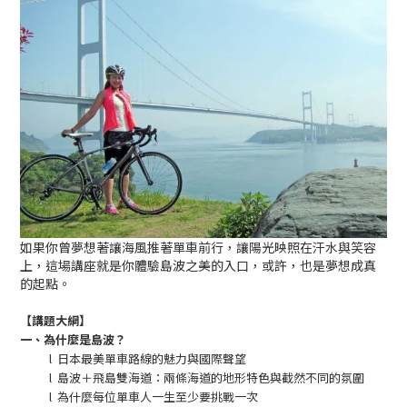
如果你曾夢想著讓海風推著單車前行，讓陽光映照在汗水與笑容
上，這場講座就是你體驗島波之美的入口，或許，也是夢想成真
的起點。
【講題大綱】
一、為什麼是島波？
l
日本最美單車路線的魅力與國際聲望
l
島波＋飛島雙海道：兩條海道的地形特色與截然不同的氛圍
l
為什麼每位單車人一生至少要挑戰一次