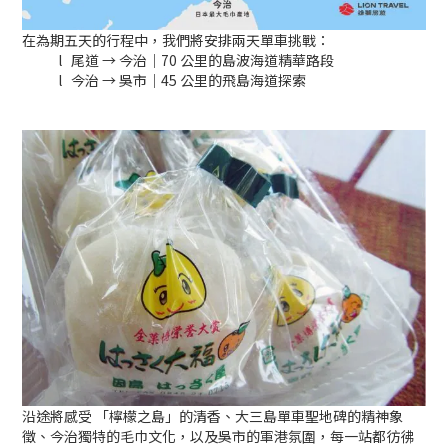
在為期五天的行程中，我們將安排兩天單車挑戰：
l
尾道 → 今治｜70 公里的島波海道精華路段
l
今治 → 吳市｜45 公里的飛島海道探索
沿途將感受 「檸檬之島」的清香、大三島單車聖地碑的精神象
徵、今治獨特的毛巾文化，以及吳市的軍港氛圍，每一站都彷彿