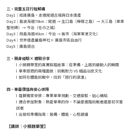
二、完整五日行程解構
Day1｜抵達廣島，走進尾道古城與日本遺產
Day2｜島波海道70km：尾道 → 生口島（檸檬之島）→ 大三島（單車
聖地碑）→ 今治（毛巾之城）
Day3｜飛島海道45km：今治 → 吳市（海軍軍港文化）
Day4｜世界遺產嚴島神社× 廣島市區自由行
Day5｜廣島返台
三、親身經驗× 體驗分享
l
小猴魏華萱的真實踩踏故事：從準備、上路到最動人的瞬間
l
單車旅遊的兩種面貌：挑戰耐力 VS 細品沿途文化
l
如何在體能挑戰中，找到「旅行的浪漫」
四、專屬價值與安心保障
l
雄獅獨家安排：專業單車規劃、交通接駁、貼心補給
l
適合參加對象：熱愛單車的你，不論是進階挑戰者還是初次嘗
試者
l
出發前準備指南：裝備、體能、心態建議
【講師│小猴魏華萱】