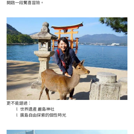
開啟一段驚喜冒險。
更不能錯過：
l
世界遺產 嚴島神社
l
廣島自由探索的個性時光