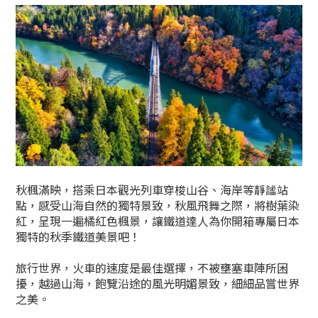
秋楓滿映，搭乘日本觀光列車穿梭山谷、海岸等靜謐站
點，感受山海自然的獨特景致，秋風飛舞之際，將樹葉染
紅，呈現一遍橘紅色楓景，讓鐵道達人為你開箱專屬日本
獨特的秋季鐵道美景吧！
旅行世界，火車的速度是最佳選擇，不被壅塞車陣所困
擾，越過山海，飽覽沿途的風光明媚景致，細細品嘗世界
之美。