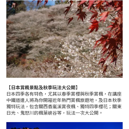
【
日本賞楓景點及秋季玩法大公開
】
日本四季各有特色，尤其以春季賞櫻與秋季賞楓，在講座
中鐵道達人將為你開箱近年熱門賞楓旅遊地，及日本秋季
獨特玩法，包含關西香嵐溪賞夜楓、獨特四季櫻花；關東
日光、鬼怒川的楓葉峽谷等，玩法一次大公開。