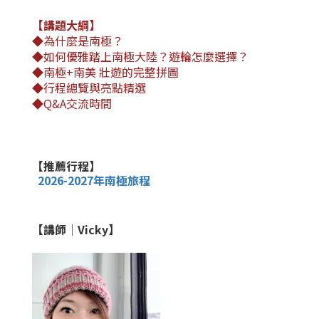
【講題大綱】
◆
為什麼是南極？
◆
如何優雅踏上南極大陸？遊輪怎麼選擇？
◆
南極+南美 壯遊的完整拼圖
◆
行程總覽與亮點精選
◆
Q&A交流時間
【推薦行程】
2026-2027年南極旅程
【講師
│
Vicky
】