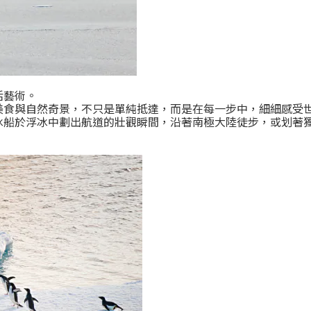
活藝術。
美食與自然奇景，不只是單純抵達，而是在每一步中，細細感受
冰船於浮冰中劃出航道的壯觀瞬間，沿著南極大陸徒步，或划著