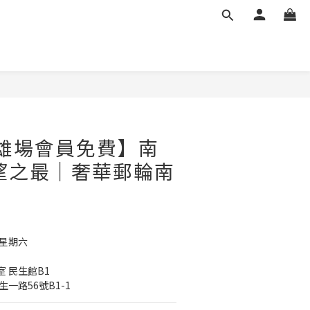
 高雄場會員免費】南
望之最｜奢華郵輪南
 星期六
 民生館B1
一路56號B1-1