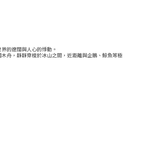
世界的遼闊與人心的悸動。
獨木舟，靜靜穿梭於冰山之間，近距離與企鵝、鯨魚等極