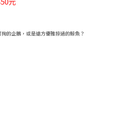
50元
可掬的企鵝，或是遠方優雅掠過的鯨魚？