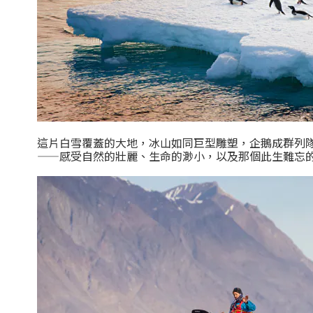
這片白雪覆蓋的大地，冰山如同巨型雕塑，企鵝成群列
——感受自然的壯麗、生命的渺小，以及那個此生難忘