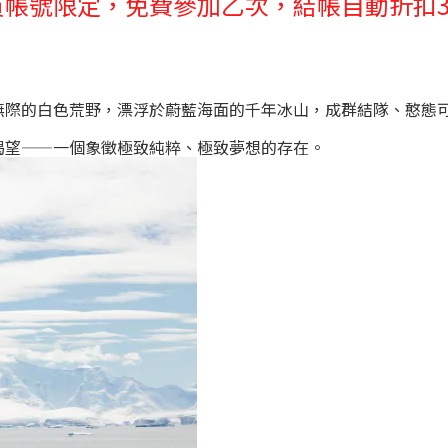
員帳號限定，免費參加乙次，結帳自動折扣3
無際的白色荒野，漂浮於蔚藍海面的千年冰山，成群結隊、憨態
渴望——一個象徵極致純粹、極致夢想的存在。